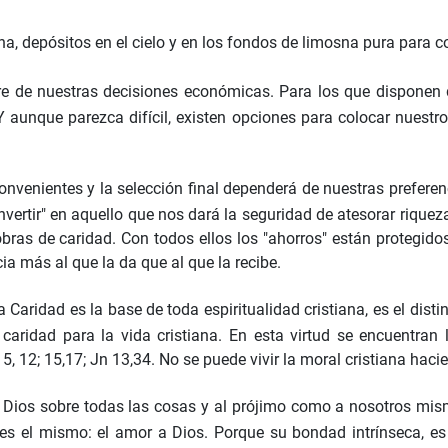
na, depósitos en el cielo y en los fondos de limosna pura para c
 de nuestras decisiones económicas. Para los que disponen de u
. Y aunque parezca difícil, existen opciones para colocar nuest
venientes y la selección final dependerá de nuestras preferenc
nvertir" en aquello que nos dará la seguridad de atesorar riqueza
obras de caridad. Con todos ellos los "ahorros" están protegi
ia más al que la da que al que la recibe.
a Caridad es la base de toda espiritualidad cristiana, es el disti
 caridad para la vida cristiana. En esta virtud se encuentran 
, 12; 15,17; Jn 13,34. No se puede vivir la moral cristiana haci
 Dios sobre todas las cosas y al prójimo como a nosotros mism
 es el mismo: el amor a Dios. Porque su bondad intrínseca, e