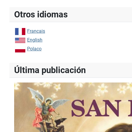
Type 2 or more characters for results.
Otros idiomas
Français
English
Polaco
Última publicación