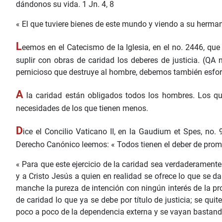
dándonos su vida. 1 Jn. 4, 8
« El que tuviere bienes de este mundo y viendo a su herma
L
eemos en el Catecismo de la Iglesia, en el no. 2446, que
suplir con obras de caridad los deberes de justicia. (QA
pernicioso que destruye al hombre, debemos también esforz
A
la caridad están obligados todos los hombres. Los qu
necesidades de los que tienen menos.
D
ice el Concilio Vaticano II, en la Gaudium et Spes, no
Derecho Canónico leemos: « Todos tienen el deber de promov
« Para que este ejercicio de la caridad sea verdaderamente
y a Cristo Jesús a quien en realidad se ofrece lo que se da
manche la pureza de intención con ningún interés de la pro
de caridad lo que ya se debe por título de justicia; se qui
poco a poco de la dependencia externa y se vayan bastando 