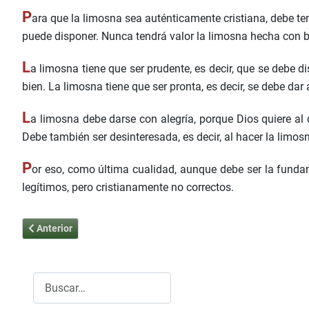
P
ara que la limosna sea auténticamente cristiana, debe ten
puede disponer. Nunca tendrá valor la limosna hecha con b
L
a limosna tiene que ser prudente, es decir, que se debe d
bien. La limosna tiene que ser pronta, es decir, se debe dar
L
a limosna debe darse con alegría, porque Dios quiere al
Debe también ser desinteresada, es decir, al hacer la limo
P
or eso, como última cualidad, aunque debe ser la fund
legítimos, pero cristianamente no correctos.
Artículo anterior: La Avaricia, un mal espantoso - De los Pecado
Anterior
Buscar