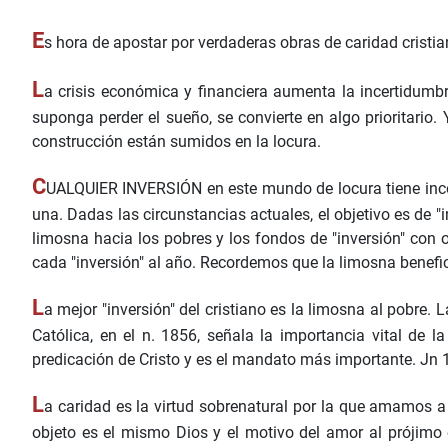
E
s hora de apostar por verdaderas obras de caridad cristia
L
a crisis económica y financiera aumenta la incertidumbre
suponga perder el sueño, se convierte en algo prioritario
construcción están sumidos en la locura.
C
UALQUIER INVERSIÓN en este mundo de locura tiene incon
una. Dadas las circunstancias actuales, el objetivo es de "i
limosna hacia los pobres y los fondos de "inversión" con 
cada "inversión" al año. Recordemos que la limosna benefic
L
a mejor "inversión" del cristiano es la limosna al pobre. L
Católica, en el n. 1856, señala la importancia vital de la
predicación de Cristo y es el mandato más importante. Jn 15
L
a caridad es la virtud sobrenatural por la que amamos a
objeto es el mismo Dios y el motivo del amor al prójimo