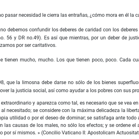
no pasar necesidad le cierra las entrañas, ¿cómo mora en él la 
 no debemos confundir los deberes de caridad con los deberes d
 no. 56 y DR no.49). Es así que mientras, por un deber de jus
arnos por ser caritativos.
e tienen mucho, mucho. Los que tienen poco, poco. Cada cual
. 98, que la limosna debe darse no sólo de los bienes superflu
er la justicia social, así como ayudar a los pobres con sus pr
 extraordinario y aparezca como tal, es necesario que se vea en
 al necesitado; se considere con la máxima delicadeza la libert
pia utilidad o por el deseo de dominar; se satisfaga ante todo a
ten las causas de los males, no sólo los efectos; y se ordene e
por sí mismos. » (Concilio Vaticano II: Apostolicam Actuositat