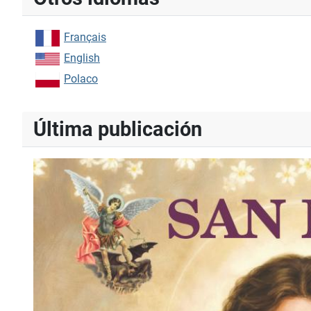
Français
English
Polaco
Última publicación