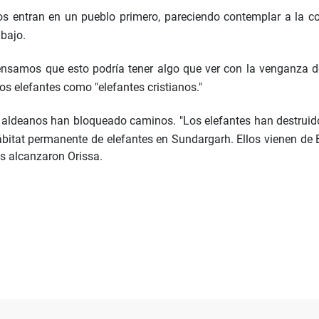
s entran en un pueblo primero, pareciendo contemplar a la c
abajo.
ensamos que esto podría tener algo que ver con la venganza d
os elefantes como "elefantes cristianos."
s aldeanos han bloqueado caminos. "Los elefantes han destrui
bitat permanente de elefantes en Sundargarh. Ellos vienen de 
es alcanzaron Orissa.
a a tus hijos