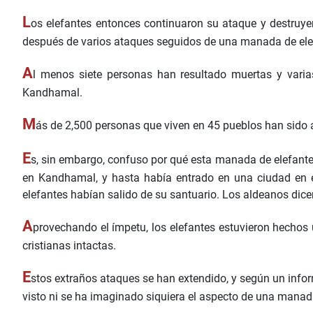
L
os elefantes entonces continuaron su ataque y destruye
después de varios ataques seguidos de una manada de ele
A
l menos siete personas han resultado muertas y vari
Kandhamal.
M
ás de 2,500 personas que viven en 45 pueblos han sido af
E
s, sin embargo, confuso por qué esta manada de elefante
en Kandhamal, y hasta había entrado en una ciudad en el
elefantes habían salido de su santuario. Los aldeanos di
A
provechando el ímpetu, los elefantes estuvieron hechos 
cristianas intactas.
E
stos extraños ataques se han extendido, y según un info
visto ni se ha imaginado siquiera el aspecto de una manada