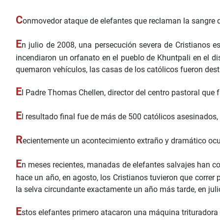
C
onmovedor ataque de elefantes que reclaman la sangre d
E
n julio de 2008, una persecución severa de Cristianos
incendiaron un orfanato en el pueblo de Khuntpali en el d
quemaron vehículos, las casas de los católicos fueron des
E
l Padre Thomas Chellen, director del centro pastoral qu
E
l resultado final fue de más de 500 católicos asesinados,
R
ecientemente un acontecimiento extraño y dramático ocu
E
n meses recientes, manadas de elefantes salvajes han co
hace un año, en agosto, los Cristianos tuvieron que corre
la selva circundante exactamente un año más tarde, en juli
E
stos elefantes primero atacaron una máquina trituradora d