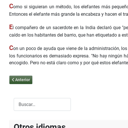
C
omo si siguieran un método, los elefantes más pequeño
Entonces el elefante más grande la encabeza y hacen el tr
E
l compañero de un sacerdote en la India declaró que "p
caído en los habitantes del barrio, que han etiquetado a est
C
on un poco de ayuda que viene de la administración, lo
los funcionarios es demasiado expresa. "No hay ningún há
encogido. Pero no está claro como y por qué estos elefant
Artículo anterior: María - Destructora de todas las herejías auxili
Anterior
Buscar
Type 2 or more characters for results.
Otros idiomas