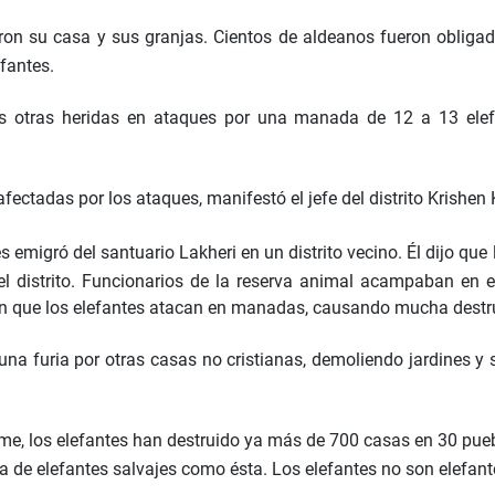
ron su casa y sus granjas. Cientos de aldeanos fueron obliga
fantes.
as otras heridas en ataques por una manada de 12 a 13 elef
ectadas por los ataques, manifestó el jefe del distrito Krishen
s emigró del santuario Lakheri en un distrito vecino. Él dijo 
 distrito. Funcionarios de la reserva animal acampaban en el 
cen que los elefantes atacan en manadas, causando mucha destr
una furia por otras casas no cristianas, demoliendo jardines y
rme, los elefantes han destruido ya más de 700 casas en 30 pue
 de elefantes salvajes como ésta. Los elefantes no son elefante