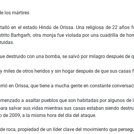
e los mártires
 estalló en el estado Hindú de Orissa. Una religiosa de 22 a
istrito Barhgarh; otra monja fue violada por una cuadrilla de
truidas.
e fue destruido con una bomba, se salvó por milagro después d
 y miles de otros heridos y sin hogar después de que sus casas 
rrió en Orissa, que tiene a mucha gente en constante conversa
menzado a asaltar pueblos que son habitadas por algunos de lo
r para salvar sus vidas mientras sus casas estaban siendo destr
o de 2009, a la misma hora del día del ataque.
e roca, propiedad de un líder clave del movimiento que perseguí