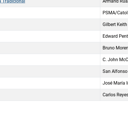
a Tradicional
Armand Rua
PSMA/Catol
Gilbert Keit
Edward Pent
Bruno Moren
C. John McCl
San Alfonso 
José María I
Carlos Reye