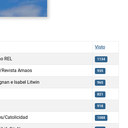
Visto
no REL
1134
/Revista Amaos
935
nan e Isabel Litwin
965
821
918
es/Catolicidad
1088