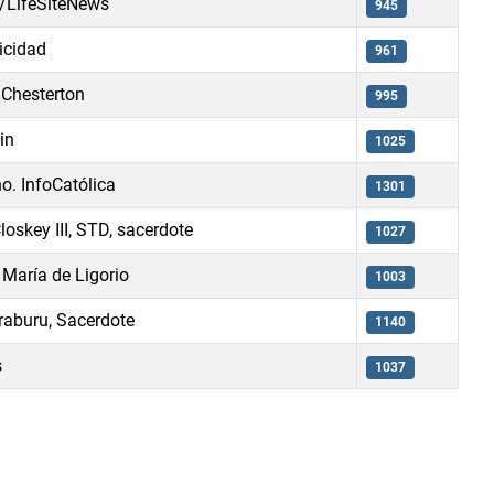
/LifeSiteNews
945
icidad
961
h Chesterton
995
in
1025
o. InfoCatólica
1301
oskey III, STD, sacerdote
1027
María de Ligorio
1003
raburu, Sacerdote
1140
s
1037