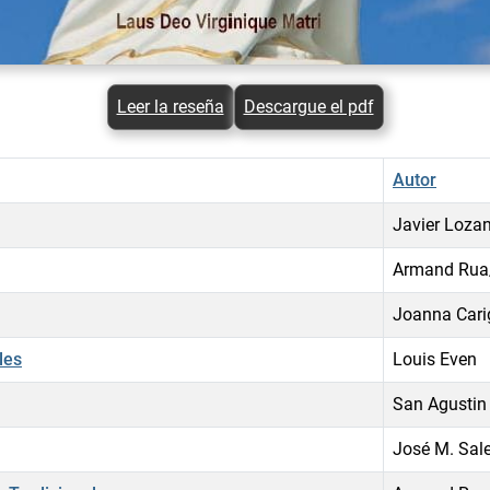
Leer la reseña
Descargue el pdf
Autor
Javier Loza
Armand Rua
Joanna Carig
les
Louis Even
San Agustin
José M. Sal