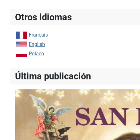
Type 2 or more characters for results.
Otros idiomas
Français
English
Polaco
Última publicación