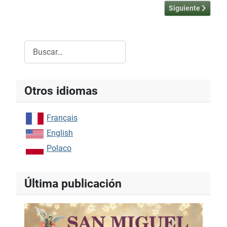
Artículo siguiente
Siguiente
Buscar
Type 2 or more characters for results.
Otros idiomas
Français
English
Polaco
Última publicación