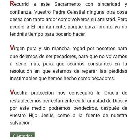
R
ecurrid a este Sacramento con sinceridad y
confianza. Vuestro Padre Celestial ninguna otra cosa
desea con tanto ardor como volveros su amistad. Pero
acudid a Él prontamente, porque quizá pronto ya no
tendréis tiempo para poderlo hacer.
V
irgen pura y sin mancha, rogad por nosotros para
que dejemos de ser pecadores, para que no volvamos
a serlo más, para que seamos constantes en la
resolución en que estamos de reparar las pérdidas
inestimables que hemos hecho como pecadores.
V
uestra protección nos conseguirá la Gracia de
restablecernos perfectamente en la amistad de Dios, y
por este medio podremos bendeciros, después de
vuestro Hijo Jesús, como a la fuente de nuestra
salvación.
Artículo anterior: La Madonna de Trevignano "Nada volverá a se
Anterior