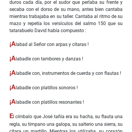
duros cada día, por el sudor que perlaba su frente y
secaba con el dorso de su mano, antes bien cantaba
mientras trabajaba en su taller. Cantaba al ritmo de su
mazo y repetía los versículos del salmo 150 que su
tatarabuelo David había compuesto :
¡A
labad al Señor con arpas y cítaras !
¡A
labadle con tambores y danzas !
¡A
labadle con, instrumentos de cuerda y con flautas !
¡A
labadle con platillos sonoros !
¡A
labadle con platillos resonantes !
E
l címbalo que José tañía era su hacha, su flauta una
regla, su tímpano una galopa, su salterio una sierra, su
cítara un martillo, Mientras los utilizaba, su corazón