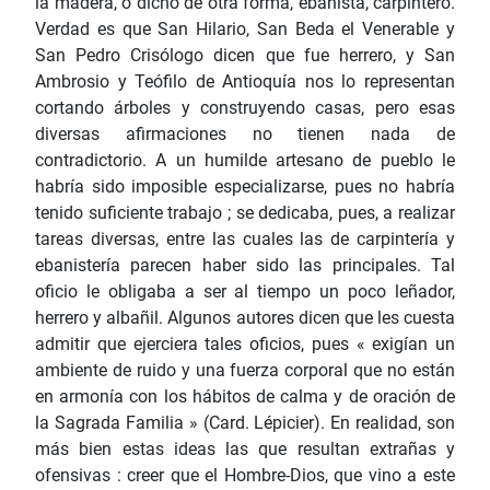
la madera, o dicho de otra forma, ebanista, carpintero.
Verdad es que San Hilario, San Beda el Venerable y
San Pedro Crisólogo dicen que fue herrero, y San
Ambrosio y Teófilo de Antioquía nos lo representan
cortando árboles y construyendo casas, pero esas
diversas afirmaciones no tienen nada de
contradictorio. A un humilde artesano de pueblo le
habría sido imposible especializarse, pues no habría
tenido suficiente trabajo ; se dedicaba, pues, a realizar
tareas diversas, entre las cuales las de carpintería y
ebanistería parecen haber sido las principales. Tal
oficio le obligaba a ser al tiempo un poco leñador,
herrero y albañil. Algunos autores dicen que les cuesta
admitir que ejerciera tales oficios, pues « exigían un
ambiente de ruido y una fuerza corporal que no están
en armonía con los hábitos de calma y de oración de
la Sagrada Familia » (Card. Lépicier). En realidad, son
más bien estas ideas las que resultan extrañas y
ofensivas : creer que el Hombre-Dios, que vino a este