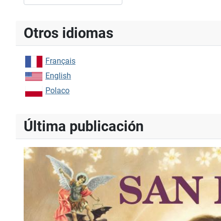
Type 2 or more characters for results.
Otros idiomas
Français
English
Polaco
Última publicación