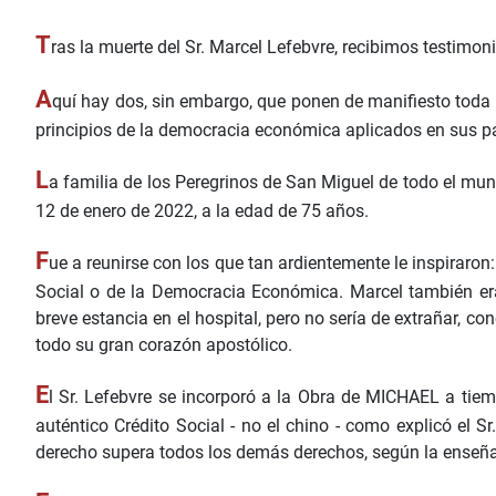
T
ras la muerte del Sr. Marcel Lefebvre, recibimos testi
A
quí hay dos, sin embargo, que ponen de manifiesto toda l
principios de la democracia económica aplicados en sus p
L
a familia de los Peregrinos de San Miguel de todo el mun
12 de enero de 2022, a la edad de 75 años.
F
ue a reunirse con los que tan ardientemente le inspiraron
Social o de la Democracia Económica. Marcel también era
breve estancia en el hospital, pero no sería de extrañar, c
todo su gran corazón apostólico.
E
l Sr. Lefebvre se incorporó a la Obra de MICHAEL a tie
auténtico Crédito Social - no el chino - como explicó el Sr
derecho supera todos los demás derechos, según la enseñan