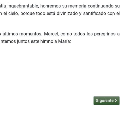
entía inquebrantable, honremos su memoria continuando su
el cielo, porque todo está divinizado y santificado con el
s últimos momentos. Marcel, como todos los peregrinos a
Cantemos juntos este himno a María:
Artículo siguiente
Siguiente