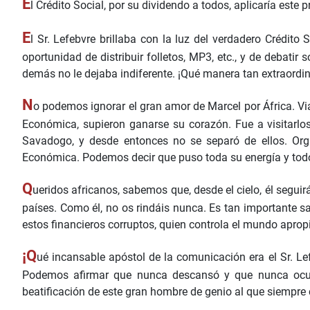
E
l Crédito Social, por su dividendo a todos, aplicaría este 
E
l Sr. Lefebvre brillaba con la luz del verdadero Crédit
oportunidad de distribuir folletos, MP3, etc., y de debat
demás no le dejaba indiferente. ¡Qué manera tan extraordinar
N
o podemos ignorar el gran amor de Marcel por África. Viaj
Económica, supieron ganarse su corazón. Fue a visitarlos
Savadogo, y desde entonces no se separó de ellos. Or
Económica. Podemos decir que puso toda su energía y tod
Q
ueridos africanos, sabemos que, desde el cielo, él segu
países. Como él, no os rindáis nunca. Es tan importante s
estos financieros corruptos, quien controla el mundo aprop
¡Q
ué incansable apóstol de la comunicación era el Sr. 
Podemos afirmar que nunca descansó y que nunca ocultó
beatificación de este gran hombre de genio al que siempre