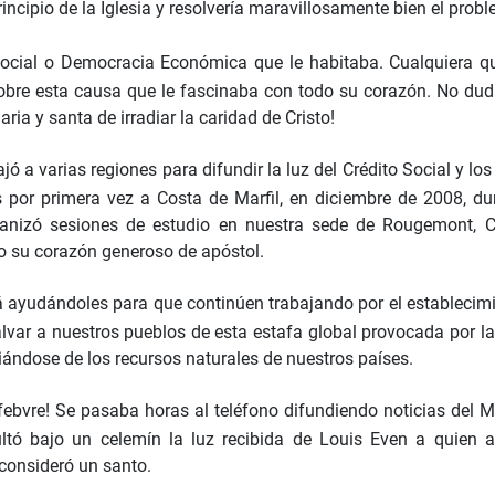
principio de la Iglesia y resolvería maravillosamente bien el prob
o Social o Democracia Económica que le habitaba. Cualquiera q
ir sobre esta causa que le fascinaba con todo su corazón. No d
ia y santa de irradiar la caridad de Cristo!
ó a varias regiones para difundir la luz del Crédito Social y lo
 por primera vez a Costa de Marfil, en diciembre de 2008, dur
ganizó sesiones de estudio en nuestra sede de Rougemont, C
o su corazón generoso de apóstol.
irá ayudándoles para que continúen trabajando por el establec
alvar a nuestros pueblos de esta estafa global provocada por l
iándose de los recursos naturales de nuestros países.
Lefebvre! Se pasaba horas al teléfono difundiendo noticias d
 bajo un celemín la luz recibida de Louis Even a quien ad
 consideró un santo.