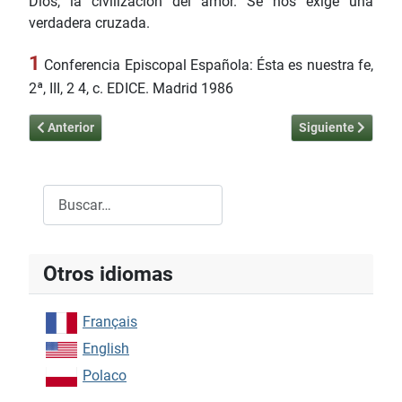
Dios, la civilización del amor. Se nos exige una
verdadera cruzada.
1
Conferencia Episcopal Española: Ésta es nuestra fe,
2ª, III, 2 4, c. EDICE. Madrid 1986
Artículo anterior: Una nueva concepción de la economía - El Créd
Artículo siguiente:
Anterior
Siguiente
Buscar
Type 2 or more characters for results.
Otros idiomas
Français
English
Polaco