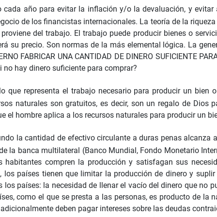
cada año para evitar la inflación y/o la devaluación, y evitar
egocio de los financistas internacionales. La teoría de la rique
 proviene del trabajo. El trabajo puede producir bienes o servi
erá su precio. Son normas de la más elemental lógica. La gene
O GOBIERNO FABRICAR UNA CANTIDAD DE DINERO SUFICIENTE 
si no hay dinero suficiente para comprar?
lo que representa el trabajo necesario para producir un bien 
ursos naturales son gratuitos, es decir, son un regalo de Dios 
ue el hombre aplica a los recursos naturales para producir un bie
do la cantidad de efectivo circulante a duras penas alcanza a s
s de la banca multilateral (Banco Mundial, Fondo Monetario Inte
s habitantes compren la producción y satisfagan sus necesida
 los países tienen que limitar la producción de dinero y suplir 
los países: la necesidad de llenar el vacío del dinero que no p
íses, como el que se presta a las personas, es producto de la 
y adicionalmente deben pagar intereses sobre las deudas contra