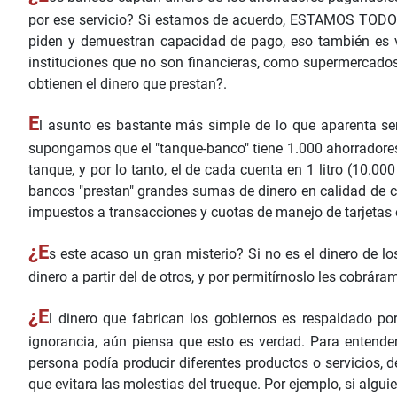
por ese servicio? Si estamos de acuerdo, ESTAMOS TODOS
piden y demuestran capacidad de pago, eso también es v
instituciones que no son financieras, como supermercados 
obtienen el dinero que prestan?.
E
l asunto es bastante más simple de lo que aparenta se
supongamos que el "tanque-banco" tiene 1.000 ahorradores, c
tanque, y por lo tanto, el de cada cuenta en 1 litro (10.0
bancos "prestan" grandes sumas de dinero en calidad de cr
impuestos a transacciones y cuotas de manejo de tarjetas e
¿E
s este acaso un gran misterio? Si no es el dinero de l
dinero a partir del de otros, y por permitírnoslo les cobrá
¿E
l dinero que fabrican los gobiernos es respaldado p
ignorancia, aún piensa que esto es verdad. Para entend
persona podía producir diferentes productos o servicios, 
que evitara las molestias del trueque. Por ejemplo, si algu