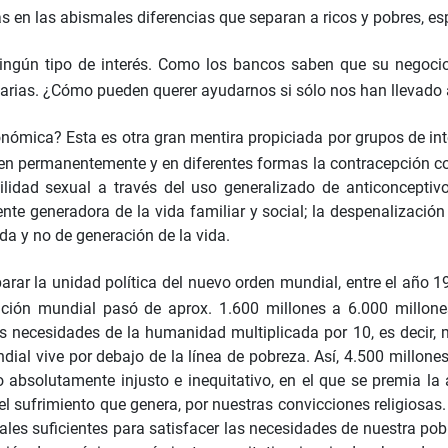
s en las abismales diferencias que separan a ricos y pobres, e
ningún tipo de interés. Como los bancos saben que su negoci
arias. ¿Cómo pueden querer ayudarnos si sólo nos han llevado a
onómica? Esta es otra gran mentira propiciada por grupos de inte
en permanentemente y en diferentes formas la contracepción co
lidad sexual a través del uso generalizado de anticonceptiv
te generadora de la vida familiar y social; la despenalización d
da y no de generación de la vida.
ar la unidad política del nuevo orden mundial, entre el año 19
ión mundial pasó de aprox. 1.600 millones a 6.000 millones, 
as necesidades de la humanidad multiplicada por 10, es decir, 
dial vive por debajo de la línea de pobreza. Así, 4.500 millone
co absolutamente injusto e inequitativo, en el que se premia la
 el sufrimiento que genera, por nuestras convicciones religiosas
les suficientes para satisfacer las necesidades de nuestra pob