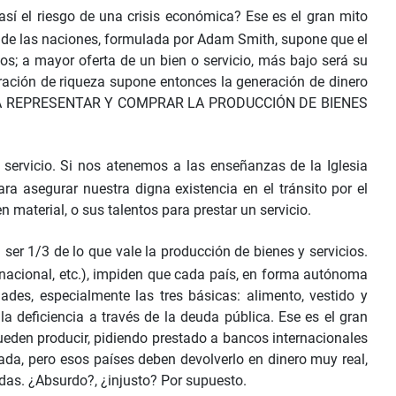
 así el riesgo de una crisis económica? Ese es el gran mito
za de las naciones, formulada por Adam Smith, supone que el
cios; a mayor oferta de un bien o servicio, más bajo será su
ración de riqueza supone entonces la generación de dinero
PARA REPRESENTAR Y COMPRAR LA PRODUCCIÓN DE BIENES
o servicio. Si nos atenemos a las enseñanzas de la Iglesia
para asegurar nuestra digna existencia en el tránsito por el
n material, o sus talentos para prestar un servicio.
er 1/3 de lo que vale la producción de bienes y servicios.
rnacional, etc.), impiden que cada país, en forma autónoma
des, especialmente las tres básicas: alimento, vestido y
la deficiencia a través de la deuda pública. Ese es el gran
ueden producir, pidiendo prestado a bancos internacionales
nada, pero esos países deben devolverlo en dinero muy real,
idas. ¿Absurdo?, ¿injusto? Por supuesto.