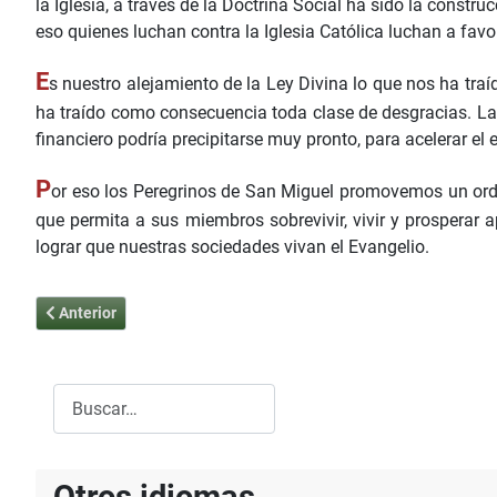
la Iglesia, a través de la Doctrina Social ha sido la constr
eso quienes luchan contra la Iglesia Católica luchan a favor
E
s nuestro alejamiento de la Ley Divina lo que nos ha traí
ha traído como consecuencia toda clase de desgracias. La 
financiero podría precipitarse muy pronto, para acelerar e
P
or eso los Peregrinos de San Miguel promovemos un orde
que permita a sus miembros sobrevivir, vivir y prosperar 
lograr que nuestras sociedades vivan el Evangelio.
Artículo anterior: Dioses de nuestro tiempo
Anterior
Buscar
Type 2 or more characters for results.