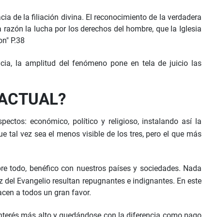
ia de la filiación divina. El reconocimiento de la verdadera
 razón la lucha por los derechos del hombre, que la Iglesia
on" P.38
cia, la amplitud del fenómeno pone en tela de juicio las
 ACTUAL?
ectos: económico, político y religioso, instalando así la
 tal vez sea el menos visible de los tres, pero el que más
bre todo, benéfico con nuestros países y sociedades. Nada
z del Evangelio resultan repugnantes e indignantes. En este
acen a todos un gran favor.
interés más alto y quedándose con la diferencia como pago