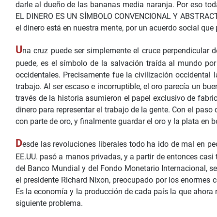
darle al dueño de las bananas media naranja. Por eso toda
EL DINERO ES UN SÍMBOLO CONVENCIONAL Y ABSTRACTO
el dinero está en nuestra mente, por un acuerdo social que 
U
na cruz puede ser simplemente el cruce perpendicular d
puede, es el símbolo de la salvación traída al mundo por e
occidentales. Precisamente fue la civilización occidental 
trabajo. Al ser escaso e incorruptible, el oro parecía un b
través de la historia asumieron el papel exclusivo de fabri
dinero para representar el trabajo de la gente. Con el paso 
con parte de oro, y finalmente guardar el oro y la plata en
D
esde las revoluciones liberales todo ha ido de mal en pe
EE.UU. pasó a manos privadas, y a partir de entonces casi 
del Banco Mundial y del Fondo Monetario Internacional, se l
el presidente Richard Nixon, preocupado por los enormes cos
Es la economía y la producción de cada país la que ahora re
siguiente problema.