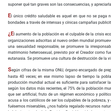
suponer qué tan graves son las consecuencias, y apreciarla
E
l único crédito saludable es aquel en que no se paga 
bondades a través de intensas y cínicas campañas publicit
¿E
l aumento de la población es el culpable de la crisis ec
organizaciones adscritas al nuevo orden mundial promuev
una sexualidad responsable, se promueve la irresponsabi
matrimonio heterosexual, previsto por el Creador como fuen
eutanasia. Se promueve una cultura de destrucción de la vi
S
egún cifras de la misma ONU, órgano encargado de prepar
hasta 40 veces; en ese mismo lapso de tiempo la poblac
producción mundial actual es suficiente para satisfacer l
según los datos más recientes, el 75% de la población mun
que ser artificial, fruto de un régimen económico y políti
acusa a los católicos de ser los culpables de la pobreza, y
fuésemos miserables, ¿nos habría regalado recursos natura