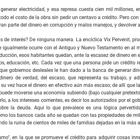
 generar electricidad, y esa represa cuesta cien mil millones,
 todo el costo de la obra sin pedir un centavo a crédito. Pero con
r gran parte del dinero en corrupción y malos manejos, y devolv
 de interés? De ninguna manera. La encíclica Vix Pervenit, pro
o, e igualmente ocurre con el Antiguo y Nuevo Testamento en al
ducción, esos habitantes quedan, ante la escasez de dinero en e
s, educación, etc. Cada vez que una persona pide un crédito reci
ad que gobiernos desleales le han dado a la banca de generar din
inero de verdad, del escaso, que representa su trabajo, y ad
 su vez hace el dinero en efectivo aún más escaso; de allí que l
e puede moverse una economía subiendo (bajo cualquier pretexto)
lo, a los intereses corrientes, es decir los autorizados por el 
re la deuda. Aquí lo que prevalece es una lógica pervertid
mo los bancos cada año se quedan con las propiedades de mill
o la ruina de cientos de miles de familias dejadas en la más a
o", en la que se promueve el crédito para adquirir cosas inne