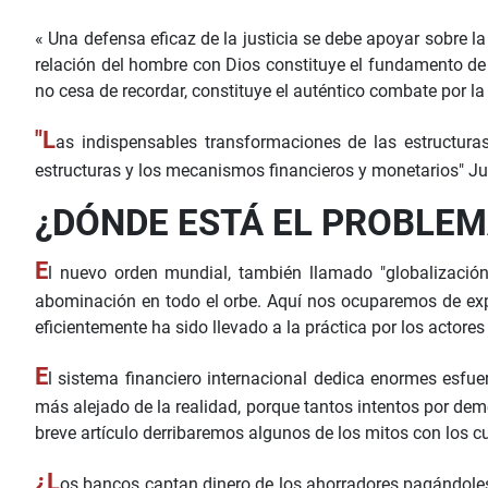
« Una defensa eficaz de la justicia se debe apoyar sobre la
relación del hombre con Dios constituye el fundamento de l
no cesa de recordar, constituye el auténtico combate por la 
"L
as indispensables transformaciones de las estructura
estructuras y los mecanismos financieros y monetarios" Ju
¿DÓNDE ESTÁ EL PROBLEM
E
l nuevo orden mundial, también llamado "globalización"
abominación en todo el orbe. Aquí nos ocuparemos de expli
eficientemente ha sido llevado a la práctica por los actor
E
l sistema financiero internacional dedica enormes esfue
más alejado de la realidad, porque tantos intentos por dem
breve artículo derribaremos algunos de los mitos con los c
¿L
os bancos captan dinero de los ahorradores pagándoles