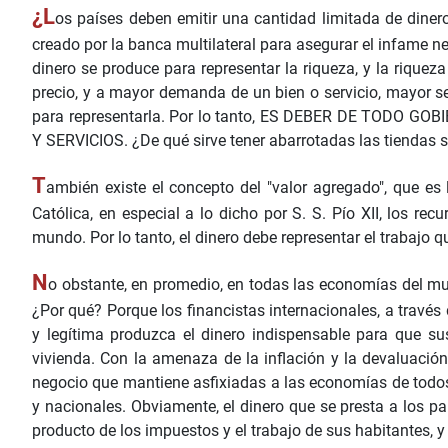
¿L
os países deben emitir una cantidad limitada de dinero 
creado por la banca multilateral para asegurar el infame n
dinero se produce para representar la riqueza, y la riqueza
precio, y a mayor demanda de un bien o servicio, mayor s
para representarla. Por lo tanto, ES DEBER DE TOD
Y SERVICIOS. ¿De qué sirve tener abarrotadas las tiendas 
T
ambién existe el concepto del "valor agregado", que es 
Católica, en especial a lo dicho por S. S. Pío XII, los rec
mundo. Por lo tanto, el dinero debe representar el trabajo q
N
o obstante, en promedio, en todas las economías del mun
¿Por qué? Porque los financistas internacionales, a travé
y legítima produzca el dinero indispensable para que su
vivienda. Con la amenaza de la inflación y la devaluación,
negocio que mantiene asfixiadas a las economías de todos 
y nacionales. Obviamente, el dinero que se presta a los pa
producto de los impuestos y el trabajo de sus habitantes, 