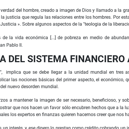
 verdad del hombre, creado a imagen de Dios y llamado a la grac
a justicia que regula las relaciones entre los hombres. Por esta
Justicia ». Sobre algunos aspectos de la "teologia de la liberaci
s de la vida económica [...] de pobreza en medio de abundan
an Pablo II.
A DEL SISTEMA FINANCIERO
, implica que se debe llegar a la unidad mundial en tres asp
car las nociones básicas del primer aspecto, el económico, que
es del nuevo desorden mundial.
rzos a mantener la imagen de ser necesario, beneficioso, y so
ostrar que nos hacen un favor sólo encubren hechos que a la lu
uales los expertos en finanzas quieren hacernos creer que nos h
 un interés, y ese dinero lo prestan como crédito cobrando un 