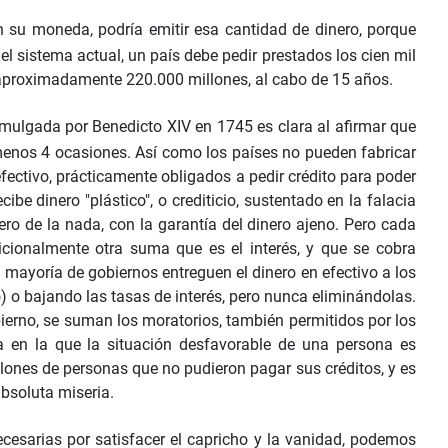
 en su moneda, podría emitir esa cantidad de dinero, porque
 el sistema actual, un país debe pedir prestados los cien mil
er aproximadamente 220.000 millones, al cabo de 15 años.
mulgada por Benedicto XIV en 1745 es clara al afirmar que
 menos 4 ocasiones. Así como los países no pueden fabricar
fectivo, prácticamente obligados a pedir crédito para poder
be dinero "plástico", o crediticio, sustentado en la falacia
ero de la nada, con la garantía del dinero ajeno. Pero cada
icionalmente otra suma que es el interés, y que se cobra
a mayoría de gobiernos entreguen el dinero en efectivo a los
 o bajando las tasas de interés, pero nunca eliminándolas.
gobierno, se suman los moratorios, también permitidos por los
a en la que la situación desfavorable de una persona es
ones de personas que no pudieron pagar sus créditos, y es
bsoluta miseria.
cesarias por satisfacer el capricho y la vanidad, podemos