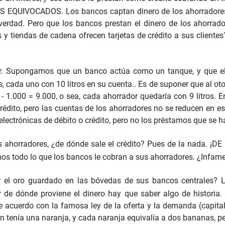
 EQUIVOCADOS. Los bancos captan dinero de los ahorradores, 
erdad. Pero que los bancos prestan el dinero de los ahorrado
y tiendas de cadena ofrecen tarjetas de crédito a sus clientes
r. Supongamos que un banco actúa como un tanque, y que el a
ada uno con 10 litros en su cuenta.. Es de suponer que al otorga
00 - 1.000 = 9.000, o sea, cada ahorrador quedaría con 9 litro
édito, pero las cuentas de los ahorradores no se reducen en es
lectrónicas de débito o crédito, pero no los préstamos que se ha
os ahorradores, ¿de dónde sale el crédito? Pues de la nada. ¡
ramos todo lo que los bancos le cobran a sus ahorradores. ¿Infam
or el oro guardado en las bóvedas de sus bancos centrales? 
er de dónde proviene el dinero hay que saber algo de histori
de acuerdo con la famosa ley de la oferta y la demanda (capit
ien tenía una naranja, y cada naranja equivalía a dos bananas, 