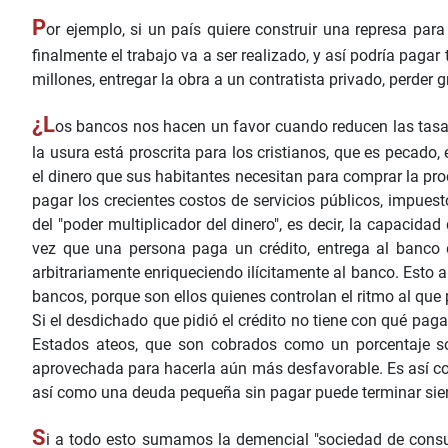
P
or ejemplo, si un país quiere construir una represa para
finalmente el trabajo va a ser realizado, y así podría pagar
millones, entregar la obra a un contratista privado, perde
¿L
os bancos nos hacen un favor cuando reducen las tasas
la usura está proscrita para los cristianos, que es pecad
el dinero que sus habitantes necesitan para comprar la pro
pagar los crecientes costos de servicios públicos, impuesto
del "poder multiplicador del dinero", es decir, la capacid
vez que una persona paga un crédito, entrega al banco d
arbitrariamente enriqueciendo ilícitamente al banco. Esto a
bancos, porque son ellos quienes controlan el ritmo al qu
Si el desdichado que pidió el crédito no tiene con qué pagar
Estados ateos, que son cobrados como un porcentaje sob
aprovechada para hacerla aún más desfavorable. Es así co
así como una deuda pequeña sin pagar puede terminar siend
S
i a todo esto sumamos la demencial "sociedad de consum