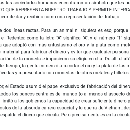
s las sociedades humanas encontraron un símbolo que les permi
 QUE REPRESENTA NUESTRO TRABAJO Y PERMITE INTERCAMBI
permite dar y recibirlo como una representación del trabajo.
e dos líneas rectas. Para un animal ni siquiera es eso, porque
l Redentor, como la letra "A" significa "A", y el número "1" si
la que adoptó con más entusiasmo el oro y la plata como materia
uen material para fabricar el dinero y evitar que cualquier pers
cación de la moneda e impusieron su efigie en ella. De allí el af
del tiempo, la gente comenzó a recortar el oro y la plata de las
 bóvedas y representarlo con monedas de otros metales y billetes
or; el Estado asumió el papel exclusivo de fabricación del dine
todos los bancos centrales del mundo (o al menos el aspecto de l
imitó a los gobiernos la capacidad de crear suficiente dinero p
tos de la absurda carrera espacial y la guerra de Vietnam, decr
spalda el dinero que circula. Pero precisamente es en la circul