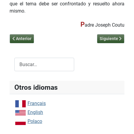
que el tema debe ser confrontado y resuelto ahora
mismo.
P
adre Joseph Coutu
Artículo anterior: El Nacimiento de Jesús
Artículo siguiente
Anterior
Siguiente
Buscar
Type 2 or more characters for results.
Otros idiomas
Français
English
Polaco