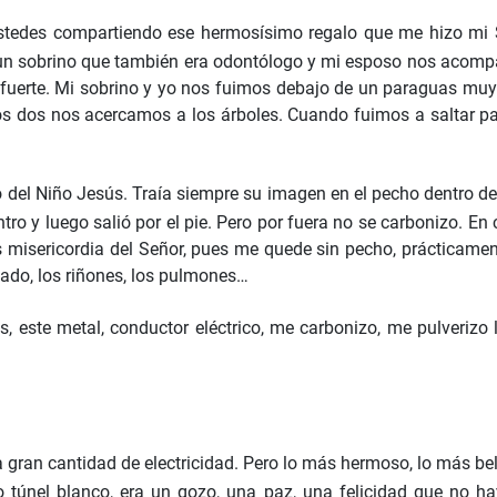
stedes compartiendo ese hermosísimo regalo que me hizo mi S
n sobrino que también era odontólogo y mi esposo nos acompa
y fuerte. Mi sobrino y yo nos fuimos debajo de un paraguas mu
ros dos nos acercamos a los árboles. Cuando fuimos a saltar p
el Niño Jesús. Traía siempre su imagen en el pecho dentro de un
ntro y luego salió por el pie. Pero por fuera no se carbonizo. 
s misericordia del Señor, pues me quede sin pecho, prácticament
ígado, los riñones, los pulmones…
os, este metal, conductor eléctrico, me carbonizo, me pulverizo 
gran cantidad de electricidad. Pero lo más hermoso, lo más bell
 túnel blanco, era un gozo, una paz, una felicidad que no ha