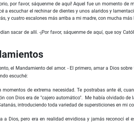
torio, por favor, sáquenme de aquí! Aquel fue un momento de m
cé a escuchar el rechinar de dientes y unos alaridos y lamenta
trás, y cuatro escalones más arriba a mi madre, con mucha más 
dían sacar de allí. -¡Por favor, sáquenme de aquí, que soy Cató
ndamientos
o, el Mandamiento del amor. - El primero, amar a Dios sobre t
ando escuché:
n momentos de extrema necesidad. Te postrabas ante él, cuand
ión con Dios era de "cajero automático". Me había olvidado de la
atanás, introduciendo toda variedad de supersticiones en mi co
 a Dios, pero era en realidad envidiosa y jamás reconocí el 