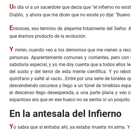
U
n día oí a un sacerdote que decía que "el infierno no ex
Diablo, y ahora que me dicen que no existe yo dije: "Buen
E
ntonces, eso termino de alejarme totalmente del Señor. 
que éramos producto de la evolución.
Y
miren, cuando veo a los demonios que me vienen a recoge
personas. Aparentemente comunes y corrientes, pero con
sabiduría especial, y yo me doy cuenta que a todos ellos le
del susto y del terror de esta mente científica. Y yo re
quirófano y salté al vacío...Entré por una serie de túnele
descendiendo oscurece y llego a un túnel de tinieblas es
el descenso llego desesperada, a una parte plana y veo 
espantoso era que en ese hueco no se sentía ni un poquito 
En la antesala del Infierno
Y
o sabia que si entraba ahí, ya estaba muerta mi alma. Y