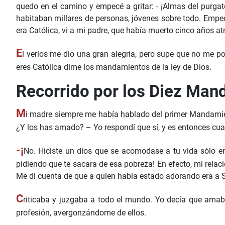
quedo en el camino y empecé a gritar: - ¡Almas del purga
habitaban millares de personas, jóvenes sobre todo. Empe
era Católica, vi a mi padre, que había muerto cinco años a
E
l verlos me dio una gran alegría, pero supe que no me po
eres Católica dime los mandamientos de la ley de Dios.
Recorrido por los Diez Ma
M
i madre siempre me había hablado del primer Mandamient
¿Y los has amado? – Yo respondí que sí, y es entonces cu
-¡
No. Hiciste un dios que se acomodase a tu vida sólo e
pidiendo que te sacara de esa pobreza! En efecto, mi relac
Me di cuenta de que a quien había estado adorando era a S
C
riticaba y juzgaba a todo el mundo. Yo decía que amaba
profesión, avergonzándome de ellos.