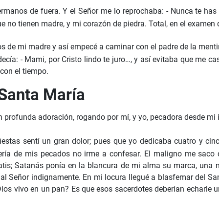
rmanos de fuera. Y el Señor me lo reprochaba: - Nunca te has
 no tienen madre, y mi corazón de piedra. Total, en el examen
igos de mi madre y así empecé a caminar con el padre de la me
decía: - Mami, por Cristo lindo te juro…, y así evitaba que me c
con el tiempo.
 Santa María
en profunda adoración, rogando por mí, y yo, pecadora desde mi i
 fiestas sentí un gran dolor; pues que yo dedicaba cuatro y ci
ría de mis pecados no irme a confesar. El maligno me saco d
atis; Satanás ponía en la blancura de mi alma su marca, una m
al Señor indignamente. En mi locura llegué a blasfemar del Sant
 Dios vivo en un pan? Es que esos sacerdotes deberían echarle u