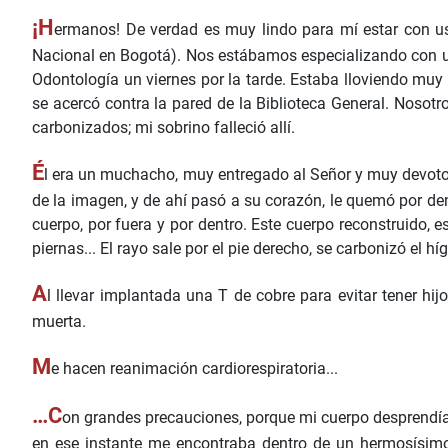
¡H
ermanos! De verdad es muy lindo para mí estar con u
Nacional en Bogotá). Nos estábamos especializando con u
Odontología un viernes por la tarde. Estaba lloviendo mu
se acercó contra la pared de la Biblioteca General. Nosot
carbonizados; mi sobrino falleció allí.
É
l era un muchacho, muy entregado al Señor y muy devoto d
de la imagen, y de ahí pasó a su corazón, le quemó por de
cuerpo, por fuera y por dentro. Este cuerpo reconstruido, e
piernas... El rayo sale por el pie derecho, se carbonizó el h
A
l llevar implantada una T de cobre para evitar tener hij
muerta.
M
e hacen reanimación cardiorespiratoria...
…C
on grandes precauciones, porque mi cuerpo desprendía 
en ese instante me encontraba dentro de un hermosísimo