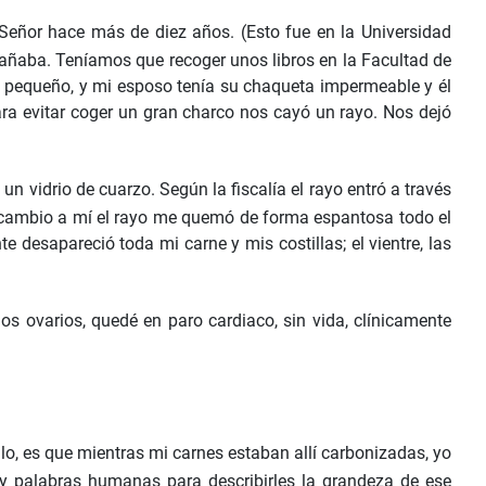
eñor hace más de diez años. (Esto fue en la Universidad
ñaba. Teníamos que recoger unos libros en la Facultad de
y pequeño, y mi esposo tenía su chaqueta impermeable y él
ara evitar coger un gran charco nos cayó un rayo. Nos dejó
 vidrio de cuarzo. Según la fiscalía el rayo entró a través
En cambio a mí el rayo me quemó de forma espantosa todo el
e desapareció toda mi carne y mis costillas; el vientre, las
los ovarios, quedé en paro cardiaco, sin vida, clínicamente
o, es que mientras mi carnes estaban allí carbonizadas, yo
y palabras humanas para describirles la grandeza de ese