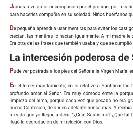
J
amás tuve amor ni compasión por el prójimo, por mis he
para hacerles compañía en su soledad. Niños huérfanos que
D
e pequeña aprendí a usar mentiras para evitar los cast
crecían, las mentiras lo hacían igualmente. A mi madre le 
Era otra de las frases que también usaba y que se cumplió 
La intercesión poderosa de
P
ude ver postrada a los pies del Señor a la Virgen María, 
E
n el tercer mandamiento, en lo relativo a Santificar las
profundo amor al Señor. Era muy cómodo entre la porque
limpieza del alma, porque cada vez que pecaba no era gr
buena Confesión, de ahí en adelante nunca más. Y recibía 
mi vida que yo llegue a decir: "¿Cuál Santísimo? ¿Qué tal
llegó la degradación de mi relación con Dios.