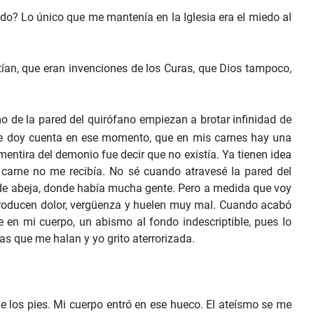
edo? Lo único que me mantenía en la Iglesia era el miedo al
tían, que eran invenciones de los Curas, que Dios tampoco,
o de la pared del quirófano empiezan a brotar infinidad de
me doy cuenta en ese momento, que en mis carnes hay una
mentira del demonio fue decir que no existía. Ya tienen idea
i carne no me recibía. No sé cuando atravesé la pared del
es de abeja, donde había mucha gente. Pero a medida que voy
 producen dolor, vergüenza y huelen muy mal. Cuando acabó
en mi cuerpo, un abismo al fondo indescriptible, pues lo
as que me halan y yo grito aterrorizada.
e los pies. Mi cuerpo entró en ese hueco. El ateísmo se me