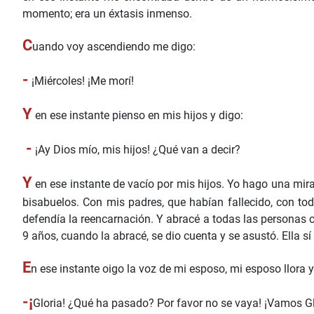
momento; era un éxtasis inmenso.
C
uando voy ascendiendo me digo:
-
¡Miércoles! ¡Me morí!
Y
en ese instante pienso en mis hijos y digo:
-
¡Ay Dios mío, mis hijos! ¿Qué van a decir?
Y
en ese instante de vacío por mis hijos. Yo hago una mi
bisabuelos. Con mis padres, que habían fallecido, con to
defendía la reencarnación. Y abracé a todas las personas c
9 años, cuando la abracé, se dio cuenta y se asustó. Ella sí
E
n ese instante oigo la voz de mi esposo, mi esposo llora y
-¡
Gloria! ¿Qué ha pasado? Por favor no se vaya! ¡Vamos Gl