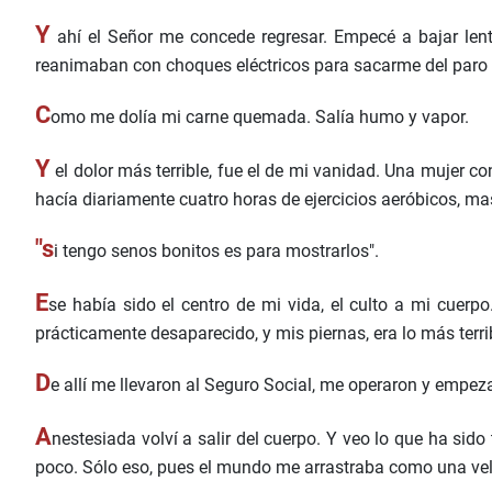
Y
ahí el Señor me concede regresar. Empecé a bajar lent
reanimaban con choques eléctricos para sacarme del paro
C
omo me dolía mi carne quemada. Salía humo y vapor.
Y
el dolor más terrible, fue el de mi vanidad. Una mujer con 
hacía diariamente cuatro horas de ejercicios aeróbicos, ma
"s
i tengo senos bonitos es para mostrarlos".
E
se había sido el centro de mi vida, el culto a mi cuer
prácticamente desaparecido, y mis piernas, era lo más terr
D
e allí me llevaron al Seguro Social, me operaron y empe
A
nestesiada volví a salir del cuerpo. Y veo lo que ha si
poco. Sólo eso, pues el mundo me arrastraba como una ve