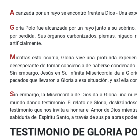
A
lcanzada por un rayo se encontró frente a Dios - Una exp
G
loria Polo fue alcanzada por un rayo junto a su sobrino,
por perdida. Sus órganos carbonizados, piernas, hígado, r
artificialmente.
M
ientras esto ocurría, Gloria vive una profunda experien
desesperante de tomar conciencia de haberse condenado. No
Sin embargo, Jesús en Su infinita Misericordia da a Glori
pecados que llevaron a Gloria a esa situación, y así ella 
S
in embargo, la Misericordia de Dios da a Gloria una nuev
mundo dando testimonio. El relato de Gloria, deslizándos
testimonio que nos invita a honrar el Amor de Dios mientra
sabiduría del Espíritu Santo, a través de sus palabras pode
TESTIMONIO DE GLORIA P