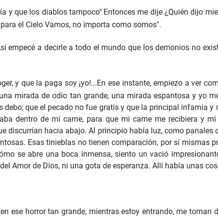
istía y que los diablos tampoco" Entonces me dije ¿Quién dijo mi
o para el Cielo Vamos, no importa como somos".
Así empecé a decirle a todo el mundo que los demonios no exis
r, y que la paga soy ¡yo!...En ese instante, empiezo a ver com
 una mirada de odio tan grande, una mirada espantosa y yo 
s debo; que el pecado no fue gratis y que la principal infamia y 
botaba dentro de mi carne, para que mi carne me recibiera y m
s que discurrían hacia abajo. Al principio había luz, como panal
pantosas. Esas tinieblas no tienen comparación, por sí mismas
cómo se abre una boca inmensa, siento un vació impresionante 
del Amor de Dios, ni una gota de esperanza. Allí había unas cos
 en ese horror tan grande, mientras estoy entrando, me toman d