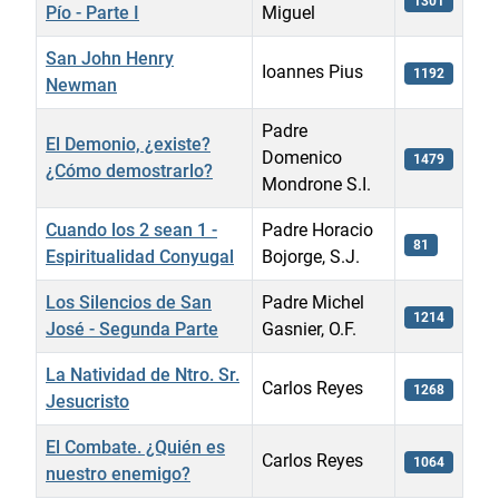
1301
Pío - Parte I
Miguel
San John Henry
Ioannes Pius
1192
Newman
Padre
El Demonio, ¿existe?
Domenico
1479
¿Cómo demostrarlo?
Mondrone S.I.
Cuando los 2 sean 1 -
Padre Horacio
81
Espiritualidad Conyugal
Bojorge, S.J.
Los Silencios de San
Padre Michel
1214
José - Segunda Parte
Gasnier, O.F.
La Natividad de Ntro. Sr.
Carlos Reyes
1268
Jesucristo
El Combate. ¿Quién es
Carlos Reyes
1064
nuestro enemigo?