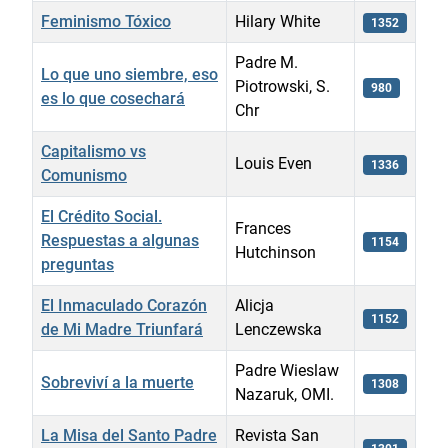
Feminismo Tóxico
Hilary White
1352
Padre M.
Lo que uno siembre, eso
Piotrowski, S.
980
es lo que cosechará
Chr
Capitalismo vs
Louis Even
1336
Comunismo
El Crédito Social.
Frances
Respuestas a algunas
1154
Hutchinson
preguntas
El Inmaculado Corazón
Alicja
1152
de Mi Madre Triunfará
Lenczewska
Padre Wieslaw
Sobreviví a la muerte
1308
Nazaruk, OMI.
La Misa del Santo Padre
Revista San