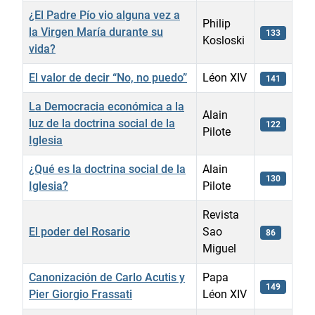
¿El Padre Pío vio alguna vez a
Philip
la Virgen María durante su
133
Kosloski
vida?
El valor de decir “No, no puedo”
Léon XIV
141
La Democracia económica a la
Alain
luz de la doctrina social de la
122
Pilote
Iglesia
¿Qué es la doctrina social de la
Alain
130
Iglesia?
Pilote
Revista
El poder del Rosario
Sao
86
Miguel
Canonización de Carlo Acutis y
Papa
149
Pier Giorgio Frassati
Léon XIV