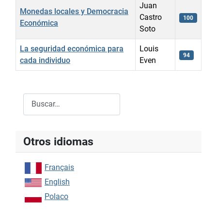
Juan
Monedas locales y Democracia
Castro
100
Económica
Soto
La seguridad económica para
Louis
94
cada individuo
Even
Tabla de artículos
Buscar
Type 2 or more characters for results.
Otros idiomas
Français
English
Polaco