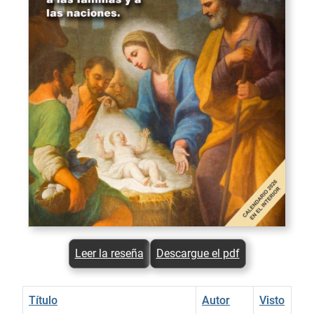
Leer la reseña
Descargue el pdf
Título
Autor
Visto